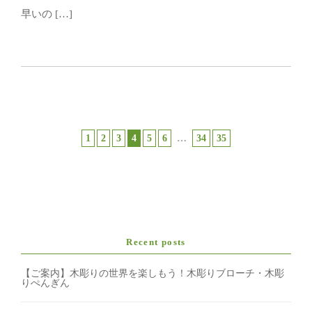
早いの […]
1
2
3
4
5
6
…
34
35
Recent posts
【ご案内】木彫りの世界を楽しもう！木彫りブローチ・木彫
りぺんぎん