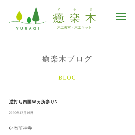
メ
ニ
ュ
木工教室・木工キット
ー
癒楽木ブログ
BLOG
逆打ち四国88ヵ所参り5
2020年12月16日
64番前神寺