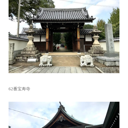
62番宝寿寺