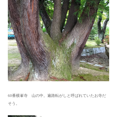
60番横峯寺 山の中。遍路転がしと呼ばれていたお寺だ
そう。